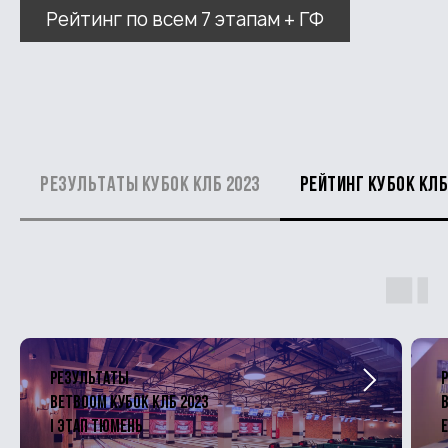
Рейтинг по всем 7 этапам + ГФ
Результаты Кубок КЛБ 2023
Рейтинг Кубок КЛБ
Результаты
BetBoom Кубок КЛБ 2023
B
I этап Тюмень