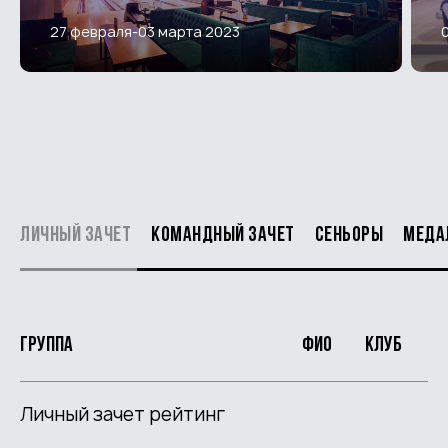
27 февраля-03 марта 2023
Личный зачет
Командный зачет
Сеньоры
Меда
Группа
ФИО
Клуб
Личный зачет рейтинг