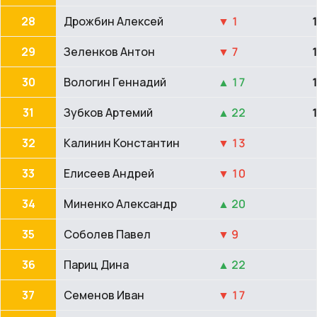
28
Дрожбин Алексей
▼ 1
29
Зеленков Антон
▼ 7
30
Вологин Геннадий
▲ 17
31
Зубков Артемий
▲ 22
32
Калинин Константин
▼ 13
33
Елисеев Андрей
▼ 10
34
Миненко Александр
▲ 20
35
Соболев Павел
▼ 9
36
Париц Дина
▲ 22
37
Семенов Иван
▼ 17