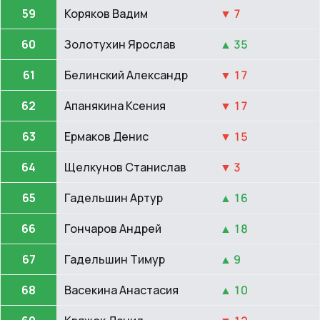
59
Коряков Вадим
▼ 7
60
Золотухин Ярослав
▲ 35
61
Белинский Александр
▼ 17
62
Апанякина Ксения
▼ 17
63
Ермаков Денис
▼ 15
64
Щелкунов Станислав
▼ 3
65
Гадельшин Артур
▲ 16
66
Гончаров Андрей
▲ 18
67
Гадельшин Тимур
▲ 9
68
Васекина Анастасия
▲ 10