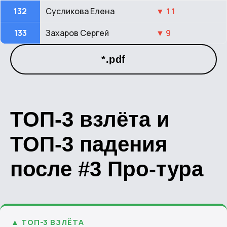
132
Сусликова Елена
▼ 11
133
Захаров Сергей
▼ 9
*.pdf
ТОП-3 взлёта и
ТОП-3 падения
после #3 Про-тура
▲ ТОП-3 ВЗЛЁТА