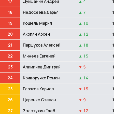
17
Дукшанин Андрей
▲ 4
18
Недосеева Дарья
▲ 7
19
Кошель Мария
▲ 10
20
Акопян Арсен
▲ 12
21
Паршуков Алексей
▲ 18
22
Минеев Евгений
▲ 15
23
Алимпиев Дмитрий
▼ 5
24
Криворучко Роман
▲ 14
25
Глазков Кирилл
▼ 15
26
Царенко Степан
▼ 9
27
Золотухин Глеб
▼ 12