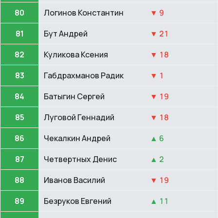
80
Логинов Константин
▼ 9
81
Бут Андрей
▼ 21
82
Куликова Ксения
▼ 18
83
Габдрахманов Радик
▼ 1
84
Батыгин Сергей
▼ 19
85
Луговой Геннадий
▼ 18
86
Чекалкин Андрей
▲ 6
87
Четвертных Денис
▲ 2
88
Иванов Василий
▼ 19
89
Безруков Евгений
▲ 11