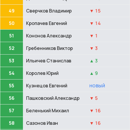
49
Сверчков Владимир
▼ 15
50
Кропачев Евгений
▼ 14
51
Кононов Александр
▼ 1
52
Гребенников Виктор
▼ 3
53
Ильичев Станислав
▲ 3
54
Королев Юрий
▲ 9
55
Кузнецов Евгений
НОВЫЙ
56
Пашковский Александр
▼ 5
57
Беленький Михаил
▼ 16
58
Сазонов Иван
▼ 16