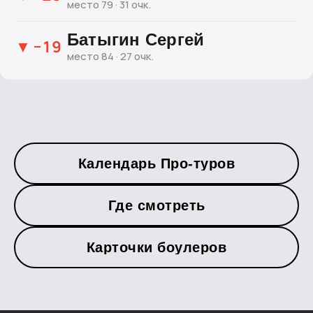
место 79 · 31 очк.
Батыгин Сергей
▼ −19
место 84 · 27 очк.
Календарь Про-туров
Где смотреть
Карточки боулеров