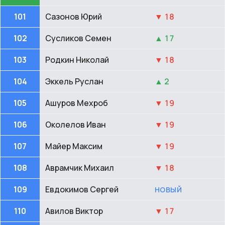
101
Сазонов Юрий
▼ 18
102
Сусликов Семен
▲ 17
103
Родкин Николай
▼ 18
104
Эккель Руслан
▲ 2
105
Ашуров Мехроб
▼ 19
106
Околелов Иван
▼ 19
107
Майер Максим
▼ 19
108
Аврамчик Михаил
▼ 18
109
Евдокимов Сергей
НОВЫЙ
110
Авилов Виктор
▼ 17