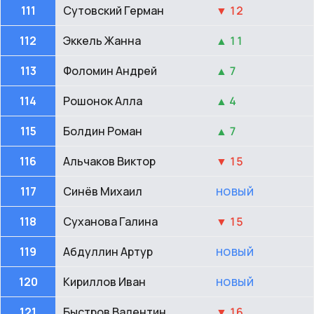
111
Сутовский Герман
▼ 12
112
Эккель Жанна
▲ 11
113
Фоломин Андрей
▲ 7
114
Рошонок Алла
▲ 4
115
Болдин Роман
▲ 7
116
Альчаков Виктор
▼ 15
117
Синёв Михаил
НОВЫЙ
118
Суханова Галина
▼ 15
119
Абдуллин Артур
НОВЫЙ
120
Кириллов Иван
НОВЫЙ
121
Быстров Валентин
▼ 16