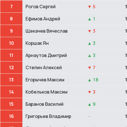
7
Рогов Сергей
▼ 5
8
Ефимов Андрей
▲ 1
9
Щекачев Вячеслав
▼ 3
10
Коршак Ян
▲ 3
11
Арнаутов Дмитрий
▲ 3
12
Степин Алексей
▼ 7
13
Егорычев Максим
▲ 18
14
Кобельков Максим
▼ 3
15
Баранов Василий
▲ 9
16
Григорьев Владимир
—