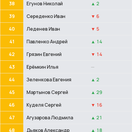
38
Егунов Николай
▲ 2
39
Середенко Иван
▼ 6
40
Леденев Иван
▼ 5
41
Павленко Андрей
▲ 14
42
Грязин Евгений
▼ 14
43
Ерёмкин Илья
—
44
Зеленкова Евгения
▲ 2
45
Мартынов Сергей
▲ 29
46
Куделя Сергей
▼ 16
47
Агузарова Людмила
▲ 21
48
Дьяков Александр
▲ 18