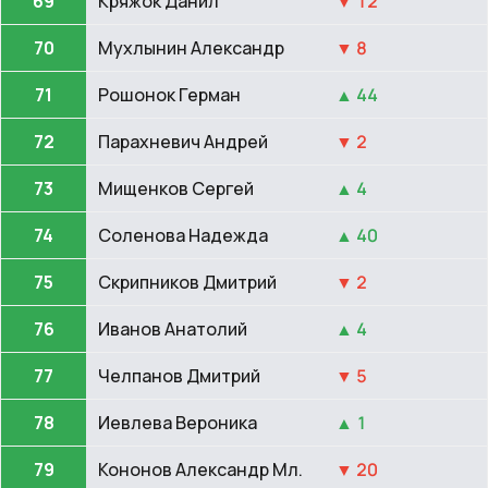
69
Кряжок Данил
▼ 12
70
Мухлынин Александр
▼ 8
71
Рошонок Герман
▲ 44
72
Парахневич Андрей
▼ 2
73
Мищенков Сергей
▲ 4
74
Соленова Надежда
▲ 40
75
Скрипников Дмитрий
▼ 2
76
Иванов Анатолий
▲ 4
77
Челпанов Дмитрий
▼ 5
78
Иевлева Вероника
▲ 1
79
Кононов Александр Мл.
▼ 20