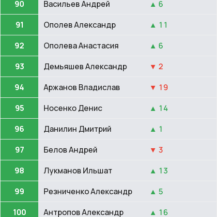
90
Васильев Андрей
▲ 6
91
Ополев Александр
▲ 11
92
Ополева Анастасия
▲ 6
93
Демьяшев Александр
▼ 2
94
Аржанов Владислав
▼ 19
95
Носенко Денис
▲ 14
96
Данилин Дмитрий
▲ 1
97
Белов Андрей
▼ 3
98
Лукманов Ильшат
▲ 13
99
Резниченко Александр
▲ 5
100
Антропов Александр
▲ 16