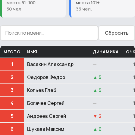
места 51–100
места 101+
50 чел.
33 чел.
Сбросить
МЕСТО
ИМЯ
ДИНАМИКА
ОЧ
1
Васекин Александр
—
2
Федоров Федор
▲ 5
3
Копьев Глеб
▲ 5
4
Богачев Сергей
—
5
Андреев Сергей
▼ 2
6
Шукаев Максим
▲ 6