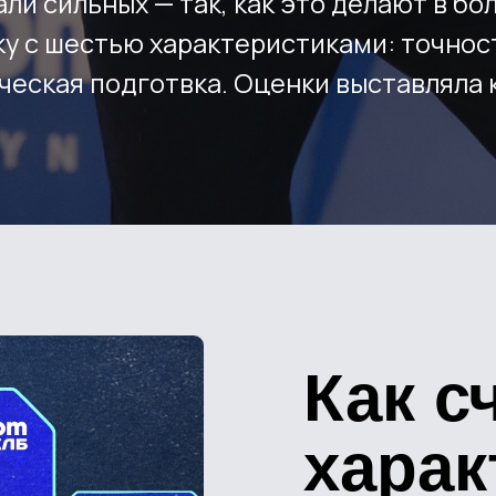
Как с
харак