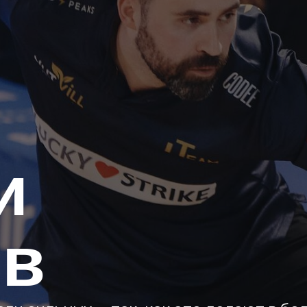
в
ильных — так, как это делают в большом сп
шестью характеристиками: точность, скорос
ая подготвка. Оценки выставляла команда 