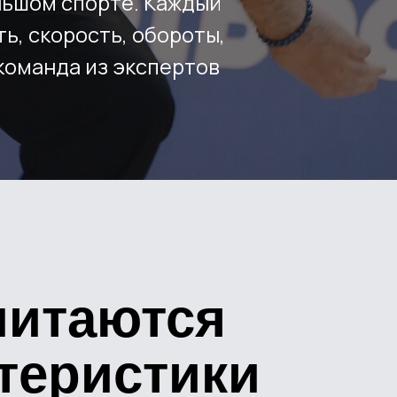
читаются
теристики