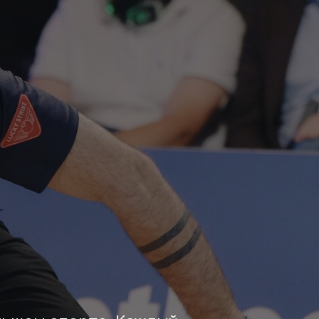
орте. Каждый
ть, обороты,
из экспертов