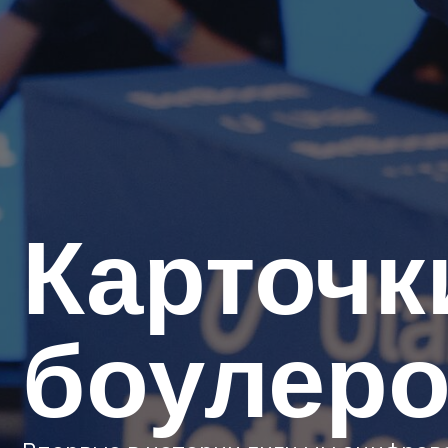
Карточки
боулеро
Впервые в истории лиги мы оцифровали с
игрок получил персональную карточку с 
универсальность, психология и физическ
КЛБ.