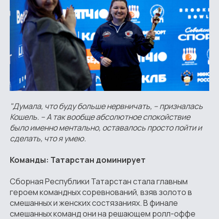
"Думала, что буду больше нервничать, – призналась
Кошель. – А так вообще абсолютное спокойствие
было именно ментально, оставалось просто пойти и
сделать, что я умею.
Команды: Татарстан доминирует
Сборная Республики Татарстан стала главным
героем командных соревнований, взяв золото в
смешанных и женских состязаниях. В финале
смешанных команд они на решающем ролл-оффе