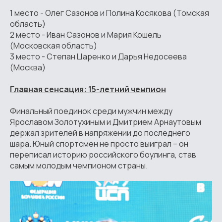
1 место - Олег Сазонов и Полина Косякова (Томская
область)
2 место - Иван Сазонов и Мария Кошель
(Московская область)
3 место - Степан Царенко и Дарья Недосеева
(Москва)
Главная сенсация: 15-летний чемпион
Финальный поединок среди мужчин между
Ярославом Золотухиным и Дмитрием Арнаутовым
держал зрителей в напряжении до последнего
шара. Юный спортсмен не просто выиграл – он
переписал историю российского боулинга, став
самым молодым чемпионом страны.