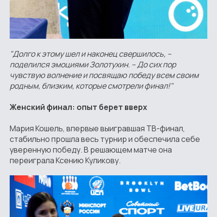
"Долго к этому шел и наконец свершилось, –
поделился эмоциями Золотухин. – До сих пор
чувствую волнение и посвящаю победу всем своим
родным, близким, которые смотрели финал!"
Женский финал: опыт берет вверх
Мария Кошель, впервые выигравшая ТВ-финал,
стабильно прошла весь турнир и обеспечила себе
уверенную победу. В решающем матче она
переиграла Ксению Куликову.