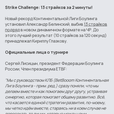
Strike Challenge: 13 страйков за 2 минуты!
Новый рекорд Континентальной Лиги Боулинга
установил Александр Белинский, выбив
13 страйков
подряд
в новом динамичном формате на ЧР. До
этого лучший результат (10 страйков за 120 секунд)
принадлежал Кириллу Глазкову.
Официальные лица о турнире
Сергей Лисицын, президент Федерации Боулинга
России, Член президиума ETBF:
"Мы с руководством КЛБ (BetBooom Континентальная
Лига Боулинга - прим. ред.) сразу поняли, что мы
делаем вместе и как помогаем друг другу, устраивая
синергию, которая помогает общему развитию. Всё,
что касается единой стратегии развития, по-моему,
мы четко идём вместе, стараясь ни в коем случае не
пересекать те линии, которые между нами