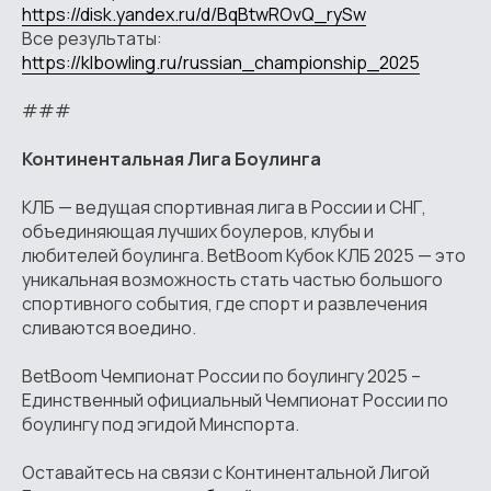
https://disk.yandex.ru/d/BqBtwROvQ_rySw
Все результаты:
https://klbowling.ru/russian_championship_2025
###
Континентальная Лига Боулинга
КЛБ — ведущая спортивная лига в России и СНГ,
объединяющая лучших боулеров, клубы и
любителей боулинга. BetBoom Кубок КЛБ 2025 — это
уникальная возможность стать частью большого
спортивного события, где спорт и развлечения
сливаются воедино.
BetBoom Чемпионат России по боулингу 2025 –
Единственный официальный Чемпионат России по
боулингу под эгидой Минспорта.
Оставайтесь на связи с Континентальной Лигой