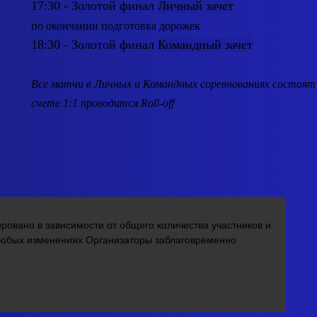
17:30 - Золотой финал
Личный зачет
по окончании подготовка дорожек
18:30 - Золотой финал
Командный зачет
Все матчи в Личных и Командных соревнованиях состоят и
счете 1:1 проводится Roll-off
ировано в
зависимости от общего количества участников и
любых изменениях Организаторы заблаговременно