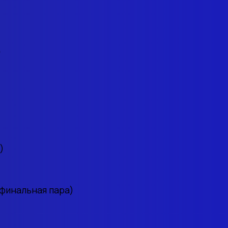
)
)
финальная пара)